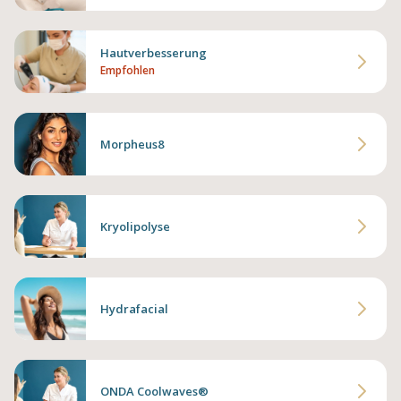
Hautverbesserung
Empfohlen
Morpheus8
Kryolipolyse
Hydrafacial
ONDA Coolwaves®