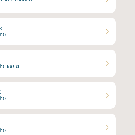
8
ht)
l
ht, Basic)
®
ht)
l
ht)